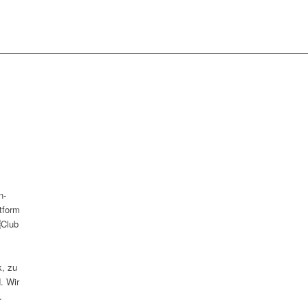
n-
ttform
Club
k, zu
. Wir
.