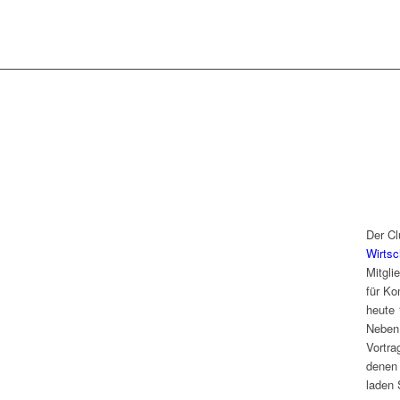
Der Cl
Wirtsc
Mitgli
für Ko
heute 
Neben 
Vortra
denen 
laden 