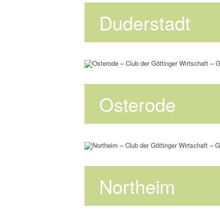
Duderstadt
Osterode
Northeim